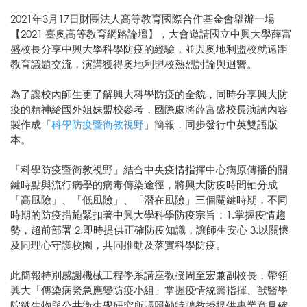
2021年3月17日財團法人高等教育國際合作基金會舉辦一場
【2021 臺奧高等教育網路論壇】，大會邀請國立中興大學薛富
盛校長分享中興大學科學防疫的經驗，並與奧地利盟校就遠距
教育議題交流，演講獲得奧地利盟校熱烈討論與迴響。
為了讓校內師生更了解興大科學防疫的全貌，同時分享興大防
疫的精神給國外姐妹盟校參考，國際處將薛富盛校長演講內容
製作成「
科學防疫暨衛教視野
」簡報，同步發行中英雙語版
本。
「科學防疫暨衛教視野」結合中央疫情指揮中心病原傳播的關
鍵時點與流行病學的病毒傳染途徑，將興大防疫時間軸分成
「高風險」、「低風險」、「潛在風險」三個關鍵時期，不同
時期的防疫措施緊扣著中興大學科學防疫宗旨：1.掌握疫情趨
勢，超前部署 2.即時提供正確防疫知識，讓師生安心 3.以關懷
及同理心守護校園，共同推動及落實科學防疫。
此簡報特別感謝機械工程學系講座教授周至宏兼副校長，帶領
興大「傳染病緊急應變防疫小組」掌握疫情統籌指揮、獸醫學
院微生物與公共衛生學研究所張照勤特聘教授提供專業意見確