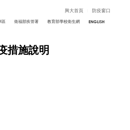
興大首頁
防疫窗口
專區
衛福部疾管署
教育部學校衛生網
ENGLISH
防疫措施說明