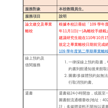
服務對象
本校教職員生。
服務項目
說明
論文繳交及畢業
根據本校註冊組「109 學年
離校
年11月1日(一)為離校手續
建議研究生能在110年10月
規定之畢業離校日期前完成
109 學年度第二學期畢業離
線上預約及
一律採線上預約取書，
借閱服務
約書到館通知後來館取
圖書/多媒體預約如無
行取消預約書。
還書
還書箱24小時開放，或親至
圖書館流通櫃臺收(地址：40
註：多媒體資料不開放以還