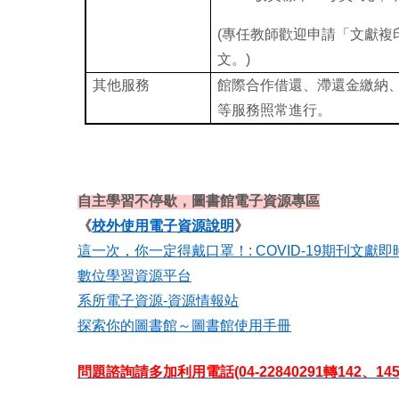
(
專任教師歡迎申請「
文獻複
文。)
其他服務
館際合作借還、滯還金繳納
等服務照常進行。
自主學習不停歇，圖書館電子資源專區
《
校外使用電子資源說明
》
這一次，你一定得戴口罩！: COVID-19
期刊文獻即
數位學習資源平台
系所電子資源-
資源情報站
探索你的圖書館～圖書館使用手冊
問題諮詢請多加利用電話(04-22840291轉142、145)、