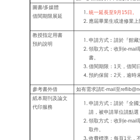
圖書/多媒體
統一延長至9月15日。
借閱期限展延
應屆畢業生或達修業上
教授指定用書
申請方式︰請於『館藏
預約說明
領取方式：收到e-ma
書。
借閱期限：1天，借閱
預約保留：2天，逾時
參考書外借
如有需求請E-mail至
reflib@n
紙本期刊及論文
申請方式︰請於『全國文
代印服務
請，被申請單位請點選
領取方式：收到e-ma
取件。
收費標準：每頁1元，