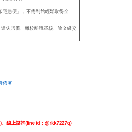
印宅急便
」，不需到館輕鬆取得全
、遺失賠償、離校離職審核、論文繳交
時佈署
線上諮詢(line id：@rkk7227q)