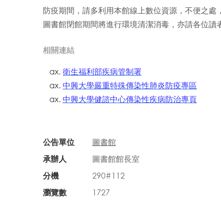
防疫期間，請多利用本館線上數位資源，不便之處
圖書館閉館期間將進行環境清潔消毒，亦請各位讀
相關連結
衛生福利部疾病管制署
中興大學嚴重特殊傳染性肺炎防疫專區
中興大學
健諮中心
傳染性疾病
防治專頁
公告單位
圖書館
承辦人
圖書館館長室
分機
290#112
瀏覽數
1727