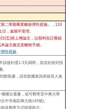
度第二學期畢業離校彈性措施」，110
截止日，逾期不受理。
15日(五)前上傳論文，以順利在註冊組
紙本論文繳交及離校手續。
校彈性措施
申請後約需1-3天調閱，並請於收到預
書。
法到館取書，請至館藏查詢系統登入進
一樓櫃台還書，或可郵寄至中興大學
2台中市南區興大路145號)。
書箱及郵寄方式歸還影片。