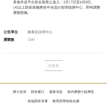
美食外送平台皆全面禁止進入：5月17日至6月8日。
(4)以上防疫措施將依中央流行疫情指揮中心，即時調整
應變措施。
公告單位
健康及諮商中心
瀏覽數
1241
回前頁
興大首頁
防疫窗口
最新消息
校內應變小組專區
衛福部疾管署
教育部學校衛生網