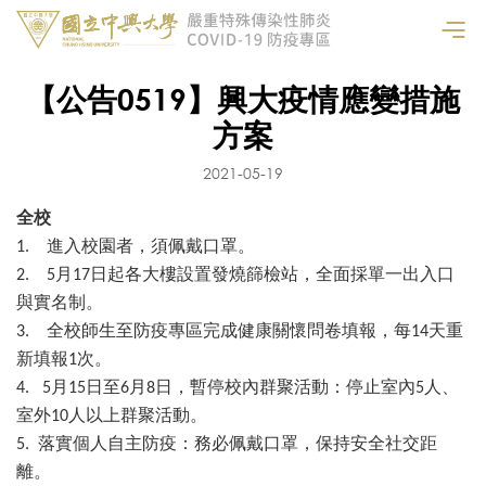
【公告0519】興大疫情應變措施
方案
2021-05-19
全校
進入校園者，須佩戴口罩。
1.
月
日起各大樓設置發燒篩檢站，全面採單一出入口
2. 5
17
與實名制。
全校師生至防疫專區完成健康關懷問卷填報，每
天重
3.
14
新填報
次。
1
月
日至
月
日，暫停校內群聚活動：停止室內
人、
4. 5
15
6
8
5
室外
人以上群聚活動。
10
落實個人自主防疫：務必佩戴口罩，保持安全社交距
5.
離。