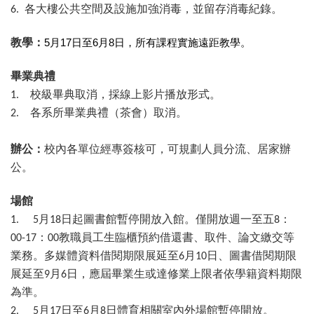
各大樓公共空間及設施加強消毒，並留存消毒紀錄。
6.
教學：
5
月
17
日至
6
月
8
日，所有課程實施遠距教學。
畢業典禮
校級畢典取消，採線上影片播放形式。
1.
各系所畢業典禮（茶會）取消。
2.
辦公：
校內各單位經專簽核可，可規劃人員分流、居家辦
公。
場館
月
日起圖書館暫停開放入館。僅開放週一至五
：
1. 5
18
8
：
教職員工生臨櫃預約借還書、取件、論文繳交等
00-17
00
業務。多媒體資料借閱期限展延至
月
日、圖書借閱期限
6
10
展延至
月
日，應屆畢業生或達修業上限者依學籍資料期限
9
6
為準。
月
日至
月
日體育相關室內外場館暫停開放。
2. 5
17
6
8