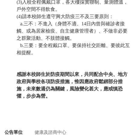
(3)入校全程佩戴口罩，各大樓採實聯制、量測體溫，
戶外空間不得飲食。
(4)請本校師生遵守興大防疫三不及三要原則：
a.
三不：不進入（身體不適、14日內曾與確診者接
觸、或為居家檢疫、自主健康管理者）、不做非必要
之群聚活動、不肢體接觸。
b.
三要：要全程戴口罩、要保持社交距離、要彼此互
相提醒。
感謝本校師生於防疫期間以來，共同配合中央、地方
政府與學校各項防疫措施，惟因應政府鬆綁部分措
施，未來數週仍為關鍵，風險變化甚大，應戒慎恐
懼，步步為營。
公告單位
健康及諮商中心