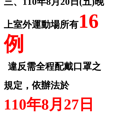
三、
110
年
8
月
20
日
(
五
)
晚
16
上室外運動場所有
例
違反需全程配戴口罩之
規定，依辦法於
110
年
8
月
27
日