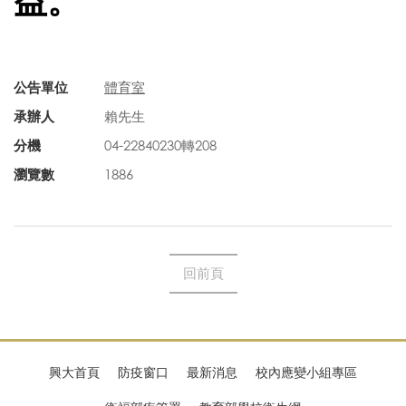
益
。
公告單位
體育室
承辦人
賴先生
分機
04-22840230轉208
瀏覽數
1886
回前頁
興大首頁
防疫窗口
最新消息
校內應變小組專區