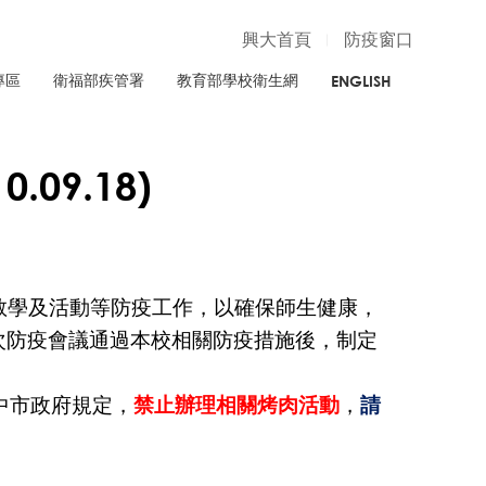
興大首頁
防疫窗口
專區
衛福部疾管署
教育部學校衛生網
ENGLISH
9.18)
教學及活動等防疫工作，以確保師生健康，
次防疫會議通過本校相關防疫措施後，制定
中市政府規定，
禁止辦理相關烤肉活動
，
請