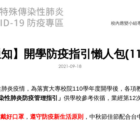
校內應變小組
】開學防疫指引懶人包(110.0
2021-09-18
肺炎疫情，為落實大專校院110學年度開學後，各項
傳染性肺炎防疫管理指引」
供學校參考依循，業經第12
位
戴好口罩
，
遵守防疫新生活原則
，中秋節佳節配合台