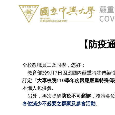
【防疫通知
全校教職員工及同學，您好：
教育部於9月7日因應國內嚴重特殊傳染性
訂定
「大專校院110學年度因應嚴重特殊
本懶人包供參
。
另外，再次提醒
防疫不可鬆懈
，務請各
各位減少不必要之群聚及參會活動
。