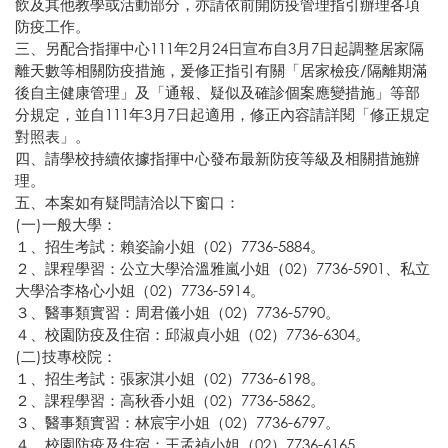
飲及其他教學或活動部分，亦請依前開防疫管理指引辦理各項
防疫工作。
三、另配合指揮中心111年2月24日宣布自3月7日起調整居家隔
離天數等相關防疫措施，爰修正指引有關「居家檢疫/隔離期滿
後自主健康管理」及「通報、疑似及確診個案應變措施」等部
分規定，並自111年3月7日起適用，修正內容請詳閱「修正規定
對照表」。
四、請學校持續依據指揮中心發布最新防疫等級及相關措施辦
理。
五、本案如有疑問請洽以下窗口：
(一)一般大學：
１、招生考試：賴姿諭小姐（02）7736-5884。
２、課程學習：公立大學洽溫雅嵐小姐（02）7736-5901、私立
大學洽李格心小姐（02）7736-5914。
３、醫事類實習：周君儀小姐（02）7736-5790。
４、校園防疫及住宿：邱淑貞小姐（02）7736-6304。
(二)技專校院：
１、招生考試：張家淇小姐（02）7736-6198。
２、課程學習：高秋香小姐（02）7736-5862。
３、醫事類實習：林宸宇小姐（02）7736-6797。
４、校園防疫及住宿：王孟禎小姐（02）7736-6165。