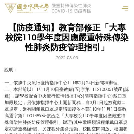
【防疫通知】教育部修正「大專
校院110學年度因應嚴重特殊傳染
性肺炎防疫管理指引」
2022-03-03
說明：
一、依據中央流行疫情指揮中心111年2月24日新聞稿辦理。
二、本部前以111年1月10日臺教綜(五)字第1112100051號函(諒
達)，請學校配合中央流行疫情指揮中心(簡稱指揮中心)戴口罩
加嚴規定；另依據指揮中心上開新聞稿，自3月1日起放寬戴口
罩規定，爰有關佩戴口罩規定請回復依本部110年11月1日臺教
高通字第1100148965號函之「大專校院110學年度因應嚴重特
殊傳染性肺炎防疫管理指引」辦理(其中歌唱類課程佩戴口罩規
定亦請遵循辦理)。另課程外集會活動、校園空間開放、校園餐