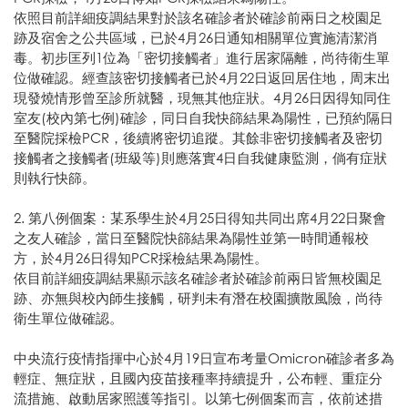
依照目前詳細疫調結果對於該名確診者於確診前兩日之校園足
跡及宿舍之公共區域，已於4月26日通知相關單位實施清潔消
毒。初步匡列1位為「密切接觸者」進行居家隔離，尚待衛生單
位做確認。經查該密切接觸者已於4月22日返回居住地，周末出
現發燒情形曾至診所就醫，現無其他症狀。4月26日因得知同住
室友(校內第七例)確診，同日自我快篩結果為陽性，已預約隔日
至醫院採檢PCR，後續將密切追蹤。其餘非密切接觸者及密切
接觸者之接觸者(班級等)則應落實4日自我健康監測，倘有症狀
則執行快篩。
2. 第八例個案：某系學生於4月25日得知共同出席4月22日聚會
之友人確診，當日至醫院快篩結果為陽性並第一時間通報校
方，於4月26日得知PCR採檢結果為陽性。
依目前詳細疫調結果顯示該名確診者於確診前兩日皆無校園足
跡、亦無與校內師生接觸，研判未有潛在校園擴散風險，尚待
衛生單位做確認。
中央流行疫情指揮中心於4月19日宣布考量Omicron確診者多為
輕症、無症狀，且國內疫苗接種率持續提升，公布輕、重症分
流措施、啟動居家照護等指引。以第七例個案而言，依前述措