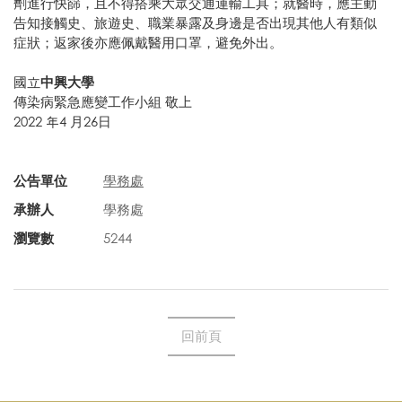
劑進行快篩，且不得搭乘大眾交通運輸工具；就醫時，應主動
告知接觸史、旅遊史、職業暴露及身邊是否出現其他人有類似
症狀；返家後亦應佩戴醫用口罩，避免外出。
國立
中興大學
傳染病緊急應變工作小組 敬上
2022 年4 月26日
公告單位
學務處
承辦人
學務處
瀏覽數
5244
回前頁