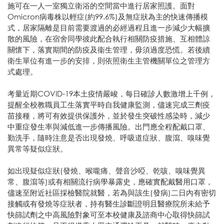
施可在一人一室獨立衛浴的空間當中進行居家照護。面對
Omicron病毒株以輕症(約99.6%)及無症狀為主的快速傳播模
式，居家隔離是目前需要渡過的必經過程且進一步減少大幅擴
散的風險，在宿舍同學彼此配合執行相關防疫措施、互相體諒
關懷下，落實期間的防疫及衞生管理，毋須過度恐慌。若後續
衛生單位有進一步的安排，則依照衛生主管機關單位之管理方
式處理。
考量近期COVID-19本土疫情嚴峻，每日確診人數激增上千例，
提醒全校教職員工生落實平時自我健康監測，儘速完成三劑疫
苗接種，將可有效提供保護外，並於發生突破性感染時，減少
中重症發生率與減低進一步傳播風險。出門應全程配戴口罩、
勤洗手，隨時注意是否出現發燒、呼吸道症狀、腹瀉、嗅味覺
異常等疑似症狀。
如出現疑似症狀(發燒、喉嚨痛、聲音沙啞、乾咳、嗅味覺異
常、腹瀉等)或有相關流行病學暴露史，應確實配戴醫用口罩，
儘速至附近社區採檢醫院就醫，若為與該生(發病)二日內有密切
接觸或有發燒等症狀者，持有醫生診斷證明且醫療院所未給予
快篩試劑之中高風險對象可至本校健康及諮商中心取得快篩試