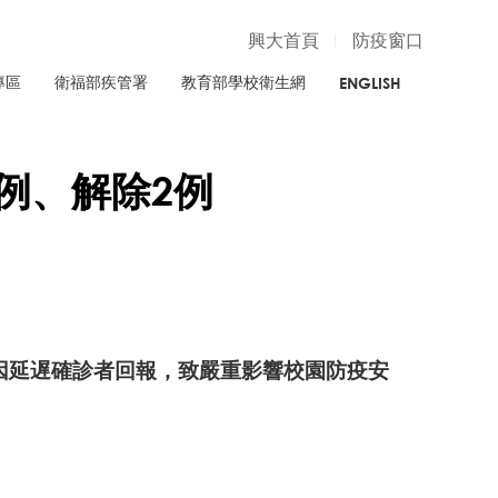
興大首頁
防疫窗口
專區
衛福部疾管署
教育部學校衛生網
ENGLISH
7例、解除2例
因延遅確診者回報，致嚴重影響校園防疫安