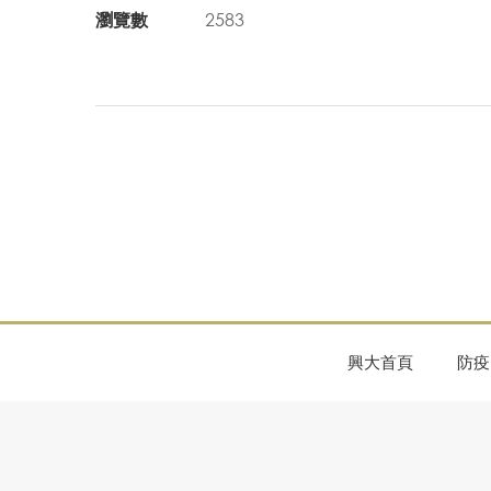
瀏覽數
2583
興大首頁
防疫