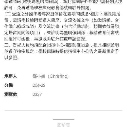
學邀請函(敘明為無聘雇關係)，逕赴我國駐外館處申請特別入境
許可，免再透過學校陳報教育部核轉駐外館處。
(二)受邀之外國學者專家擬停留在臺期間超過6個月：屬長期居
留，需請學校檢附受邀人簡歷、交流依據文件（如邀請函、合
作備忘錄或協議）及交流計畫（包含活動規劃、預期效益及預
定居留期間等項目），並註明為無聘僱關係，報請教育部審核
回復許可函後，再據以向駐外館處申請簽證。
三、旨揭人員均須配合指揮中心相關防疫措施，提具相關證明
並遵守檢疫規定；學校應隨時提供指揮中心公告之最新規定予
以參照。
承辦人
鄭小姐（Christina)
分機
206-22
瀏覽數
2339
回前頁