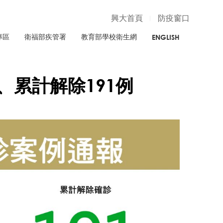
興大首頁
防疫窗口
專區
衛福部疾管署
教育部學校衛生網
ENGLISH
例、累計解除191例