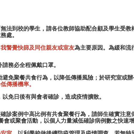
而無法到校的學生，請各位教師協助配合顧及學生受教
教務處。
自我警覺快篩及同住親友或室友
為主要原因。為緩和流
餐外請務必全程佩戴口罩。
主動避免聚餐共食行為，以降低傳播風險；於研究室或
降低傳播機率。
食，以免日後有與會者確診，造成疫情擴散。
校確診案例中高比例有共食聚餐行為，請師生確實注意
餐會或聚會活動，以個人力量減低確診病例數之快速
學安室
，以利學校做後續防疫管理及疫情調查。若無特