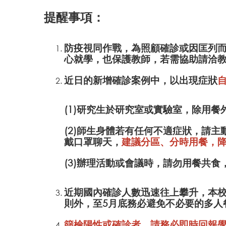
提醒事項：
防疫視同作戰，為照顧確診或因匡列
心就學，也保護教師，若需協助請洽
近日的新增確診案例中，以出現症狀
(1)研究生於研究室或實驗室，除用
(2)師生身體若有任何不適症狀，請
戴口罩聊天，
建議分區、分時用餐，
(3)辦理活動或會議時，請勿用餐共
近期國內確診人數迅速往上攀升，本
則外，至5月底務必避免不必要的多人
篩檢陽性或確診者，請務必即時回報