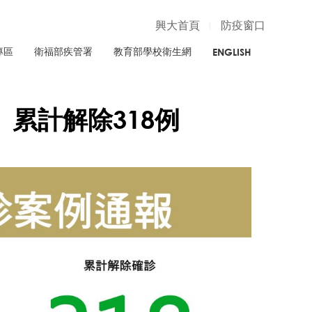
興大首頁
防疫窗口
專區
衛福部疾管署
教育部學校衛生網
ENGLISH
、累計解除318例