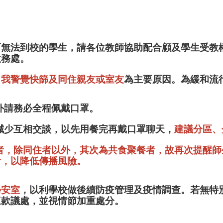
而無法到校的學生，請各位教師協助配合顧及學生受教
教務處。
自我警覺快篩及同住親友或室友
為主要原因。為緩和流
餐外請務必全程佩戴口罩。
應減少互相交談，以先用餐完再戴口罩聊天，
建議分區、
觸者，除同住者以外，其次為共食聚餐者，故再次提醒
食，以降低傳播風險。
學安室
，以利學校做後續防疫管理及疫情調查。若無特
三款議處，並視情節加重處分。