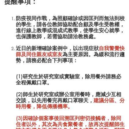
提醒事項：
防疫視同作戰，為照顧確診或因匡列而無法到校
的學生，請各位教師協助配合顧及學生受教權，
進行線上教學或混成式教學，使學生安心就學，
也保護教師，若需協助請洽教務處。
近日的新增確診案例中，以出現症狀
自我警覺快
篩及同住親友或室友
為主要原因。為緩和流行趨
勢，請務必配合下列事項：
(1)研究生於研究室或實驗室，除用餐外請務必
全程佩戴口罩。
(2)師生於研究室或辦公室用餐時，應減少互相
交談，以先用餐完再戴口罩聊天，
建議分區、分
時用餐，降低傳播機率。
(3)因確診個案事後回溯匡列密切接觸者，除同
住者以外，其次為共食聚餐者，故再次提醒師生