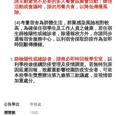
請主動避免不必要的多人餐會或聚會活動；辦理
活動或會議時，請勿用餐共食，以降低傳播風
險。
(4)考量宿舍為群體生活，群聚感染風險相對較
高，為確保住宿學生及工作人員之健康，若住宿
生篩檢陽性或確診者，除通報校方外，亦請同步
通報宿舍服務中心，以利宿舍採取防疫作為並即
時阻斷傳播鏈。
篩檢陽性或確診者，請務必即時回報學安室，
以
利學校做後續防疫管理及疫情調查。若無特別原
因延遲回報，致嚴重影響校園防疫安全者，可依
本校學生獎懲辦法第九條第三款議處，並視情節
加重處分。
公告單位
學務處
瀏覽數
1550