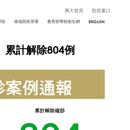
興大首頁
防疫窗口
專區
衛福部疾管署
教育部學校衛生網
ENGLISH
、累計解除804例