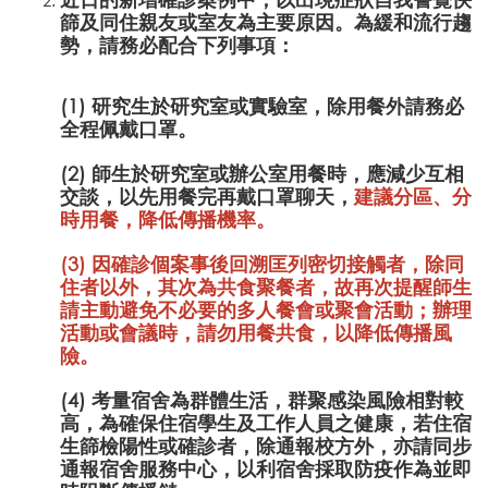
篩及同住親友或室友為主要原因。為緩和流行趨
勢，請務必配合下列事項：
(1) 研究生於研究室或實驗室，除用餐外請務必
全程佩戴口罩。
(2) 師生於研究室或辦公室用餐時，應減少互相
交談，以先用餐完再戴口罩聊天，
建議分區、分
時用餐，降低傳播機率。
(3) 因確診個案事後回溯匡列密切接觸者，除同
住者以外，其次為共食聚餐者，故再次提醒師生
請主動避免不必要的多人餐會或聚會活動；辦理
活動或會議時，請勿用餐共食，以降低傳播風
險。
(4) 考量宿舍為群體生活，群聚感染風險相對較
高，為確保住宿學生及工作人員之健康，若住宿
生篩檢陽性或確診者，除通報校方外，亦請同步
通報宿舍服務中心，以利宿舍採取防疫作為並即