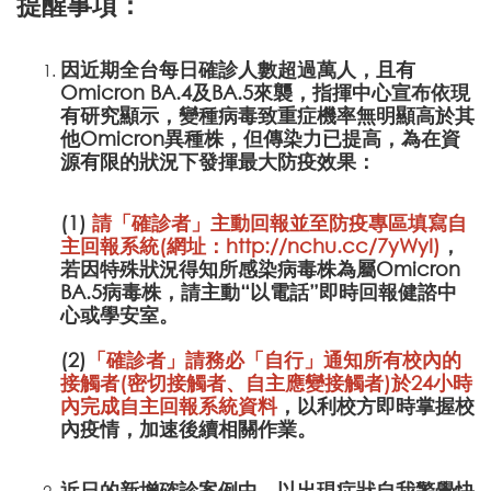
提醒事項：
因近期全台每日確診人數超過萬人，且有
Omicron BA.4及BA.5來襲，指揮中心宣布依現
有研究顯示，變種病毒致重症機率無明顯高於其
他Omicron異種株，但傳染力已提高，為在資
源有限的狀況下發揮最大防疫效果：
(1)
請「確診者」主動回報並至防疫專區填寫自
主回報系統(網址：
http://nchu.cc/7yWyI
)
，
若因特殊狀況得知所感染病毒株為屬Omicron
BA.5病毒株，請主動“以電話”即時回報健諮中
心或學安室。
(2)
「確診者」請務必「自行」通知所有校內的
接觸者(密切接觸者、自主應變接觸者)於24小時
內完成自主回報系統資料
，以利校方即時掌握校
內疫情，加速後續相關作業。
近日的新增確診案例中，以出現症狀自我警覺快