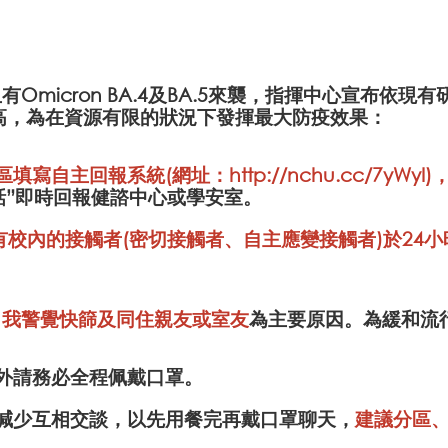
Omicron BA.4及BA.5來襲，指揮中心宣布依
提高，為在資源有限的狀況下發揮最大防疫效果：
專區填寫自主回報系統(網址：
http://nchu.cc/7yWyI
)
以電話”即時回報健諮中心或學安室。
有校內的接觸者(密切接觸者、自主應變接觸者)於24
自我警覺快篩及同住親友或室友
為主要原因。為緩和流
餐外請務必全程佩戴口罩。
應減少互相交談，以先用餐完再戴口罩聊天，
建議分區