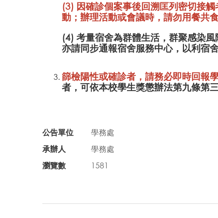
(3) 因確診個案事後回溯匡列密切
動；辦理活動或會議時，請勿用餐共
(4) 考量宿舍為群體生活，群聚感
亦請同步通報宿舍服務中心，以利宿
篩檢陽性或確診者，請務必即時回報
者，可依本校學生獎懲辦法第九條第
公告單位
學務處
承辦人
學務處
瀏覽數
1581