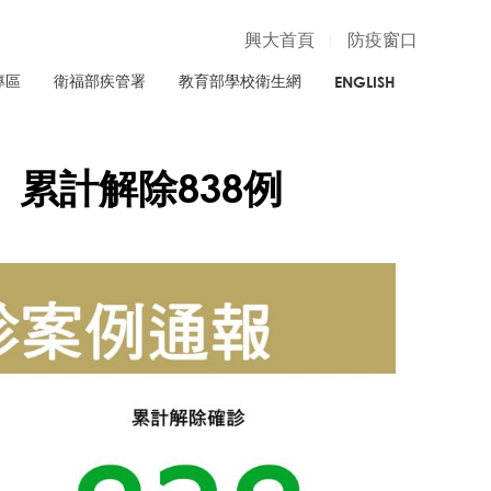
興大首頁
防疫窗口
專區
衛福部疾管署
教育部學校衛生網
ENGLISH
、累計解除838例