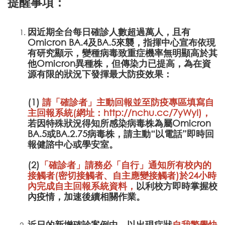
提醒事項：
因近期全台每日確診人數超過萬人，且有
Omicron BA.4及BA.5來襲，指揮中心宣布依現
有研究顯示，變種病毒致重症機率無明顯高於其
他Omicron異種株，但傳染力已提高，為在資
源有限的狀況下發揮最大防疫效果：
(1)
請「確診者」主動回報並至防疫專區填寫自
主回報系統(網址：
http://nchu.cc/7yWyI
)，
若因特殊狀況得知所感染病毒株為屬Omicron
BA.5或BA.2.75病毒株，請主動“以電話”即時回
報健諮中心或學安室。
(2)
「確診者」請務必「自行」通知所有校內的
接觸者(密切接觸者、自主應變接觸者)於24小時
內完成自主回報系統資料，
以利校方即時掌握校
內疫情，加速後續相關作業。
近日的新增確診案例中，以出現症狀
自我警覺快