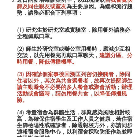
篩及同住親友或室友
為主要原因。為緩和流行趨
勢，請務必配合下列事項：
(1) 研究生於研究室或實驗室，除用餐外請務必
全程佩戴口罩。
(2) 師生於研究室或辦公室用餐時，應減少互相
交談，以先用餐完再戴口罩聊天，
建議分區、分
時用餐，降低傳播機率。
(3) 因確診個案事後回溯匡列密切接觸者，除同
住者以外，其次為共食聚餐者，故再次提醒師生
請主動避免不必要的多人餐會或聚會活動；辦理
活動或會議時，請勿用餐共食，以降低傳播風
險。
(4) 考量宿舍為群體生活，群聚感染風險相對較
高，為確保住宿學生及工作人員之健康，若住宿
生篩檢陽性或確診者，除通報校方外，亦請同步
通報宿舍服務中心，以利宿舍採取防疫作為並即