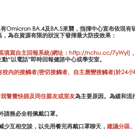
Omicron BA.4及BA.5來襲，指揮中心宣布依
提高，為在資源有限的狀況下發揮最大防疫效果：
區填寫自主回報系統(網址：
http://nchu.cc/7yWyI
)
毒株，請主動“以電話”即時回報健諮中心或學安室。
校內的接觸者(密切接觸者、自主應變接觸者)於24
自我警覺快篩及同住親友或室友
為主要原因。為緩和流
餐外請務必全程佩戴口罩。
應減少互相交談，以先用餐完再戴口罩聊天，
建議分區