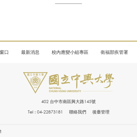
窗口
最新消息
校內應變小組專區
衛福部疾管署
402 台中市南區興大路145號
Tel : 04-22873181
聯絡我們
後臺管理
網