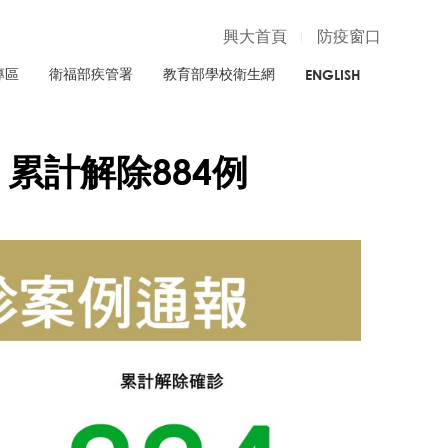
興大首頁
防疫窗口
專區
衛福部疾管署
教育部學校衛生網
ENGLISH
、累計解除884例