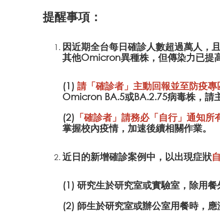
提醒事項：
因近期全台每日確診人數超過萬人，且有
其他Omicron異種株，但傳染力已
(1)
請「確診者」主動回報並至防疫專
Omicron BA.5或BA.2.75病
(2)
「確診者」請務必「自行」通知所有
掌握校內疫情，加速後續相關作業。
近日的新增確診案例中，以出現症狀
(1) 研究生於研究室或實驗室，除用
(2) 師生於研究室或辦公室用餐時，