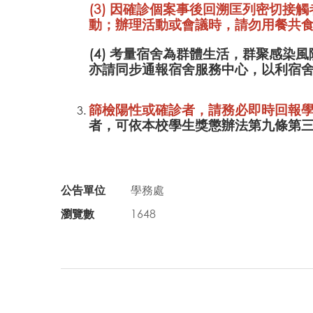
(3) 因確診個案事後回溯匡列密切
動；辦理活動或會議時，請勿用餐共
(4) 考量宿舍為群體生活，群聚感
亦請同步通報宿舍服務中心，以利宿
篩檢陽性或確診者，請務必即時回報
者，可依本校學生獎懲辦法第九條第
公告單位
學務處
瀏覽數
1648