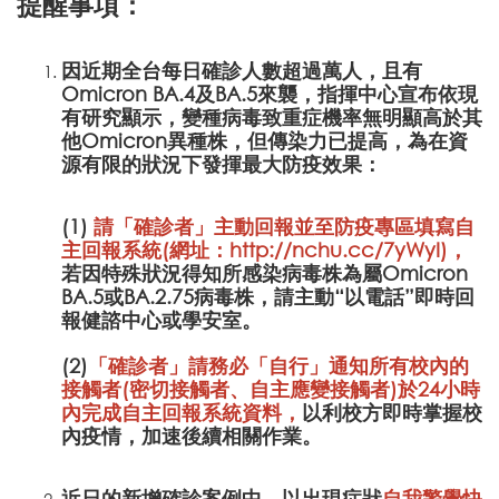
提醒事項：
因近期全台每日確診人數超過萬人，且有
Omicron BA.4及BA.5來襲，指揮中心宣布依現
有研究顯示，變種病毒致重症機率無明顯高於其
他Omicron異種株，但傳染力已提高，為在資
源有限的狀況下發揮最大防疫效果：
(1)
請「確診者」主動回報並至防疫專區填寫自
主回報系統(網址：
http://nchu.cc/7yWyI
)，
若因特殊狀況得知所感染病毒株為屬Omicron
BA.5或BA.2.75病毒株，請主動“以電話”即時回
報健諮中心或學安室。
(2)
「確診者」請務必「自行」通知所有校內的
接觸者(密切接觸者、自主應變接觸者)於24小時
內完成自主回報系統資料，
以利校方即時掌握校
內疫情，加速後續相關作業。
近日的新增確診案例中，以出現症狀
自我警覺快