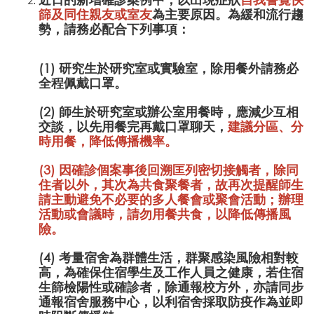
篩及同住親友或室友
為主要原因。為緩和流行趨
勢，請務必配合下列事項：
(1) 研究生於研究室或實驗室，除用餐外請務必
全程佩戴口罩。
(2) 師生於研究室或辦公室用餐時，應減少互相
交談，以先用餐完再戴口罩聊天，
建議分區、分
時用餐，降低傳播機率。
(3) 因確診個案事後回溯匡列密切接觸者，除同
住者以外，其次為共食聚餐者，故再次提醒師生
請主動避免不必要的多人餐會或聚會活動；辦理
活動或會議時，請勿用餐共食，以降低傳播風
險。
(4) 考量宿舍為群體生活，群聚感染風險相對較
高，為確保住宿學生及工作人員之健康，若住宿
生篩檢陽性或確診者，除通報校方外，亦請同步
通報宿舍服務中心，以利宿舍採取防疫作為並即