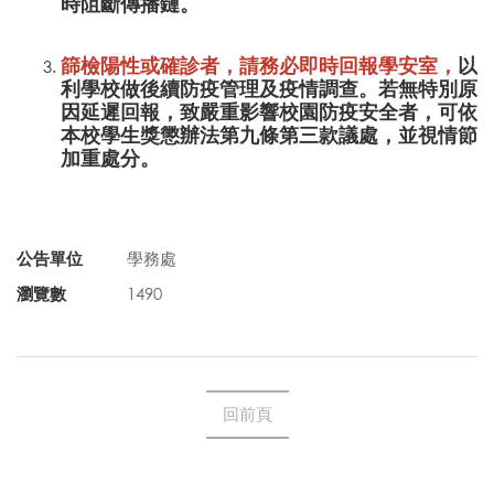
時阻斷傳播鏈。
篩檢陽性或確診者，請務必即時回報學安室，
以
利學校做後續防疫管理及疫情調查。若無特別原
因延遲回報，致嚴重影響校園防疫安全者，可依
本校學生獎懲辦法第九條第三款議處，並視情節
加重處分。
公告單位
學務處
瀏覽數
1490
回前頁