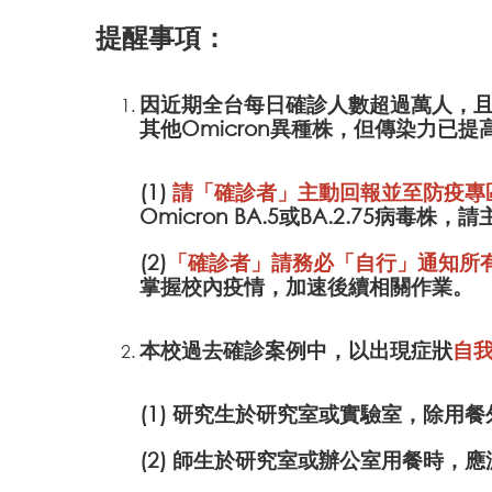
提醒事項：
因近期全台每日確診人數超過萬人，且有
其他Omicron異種株，但傳染力已
(1)
請「確診者」主動回報並至防疫專
Omicron BA.5或BA.2.75病
(2)
「確診者」請務必「自行」通知所有
掌握校內疫情，加速後續相關作業。
本校過去確診案例中，以出現症狀
自
(1) 研究生於研究室或實驗室，除用
(2) 師生於研究室或辦公室用餐時，