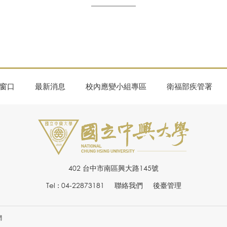
窗口
最新消息
校內應變小組專區
衛福部疾管署
402 台中市南區興大路145號
Tel : 04-22873181
聯絡我們
後臺管理
網