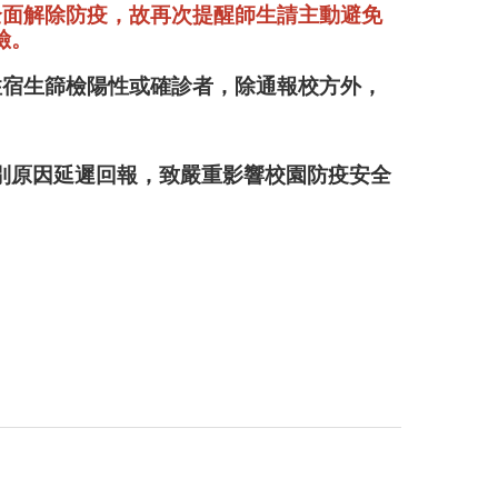
全面解除防疫，故再次提醒師生
請主動避免
險。
住宿生篩檢陽性或確診者，除通報校方外，
別原因延遲回報，致嚴重影響校園防疫安全