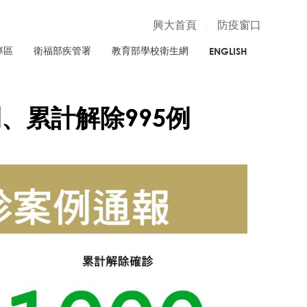
興大首頁
防疫窗口
專區
衛福部疾管署
教育部學校衛生網
ENGLISH
例、累計解除995例