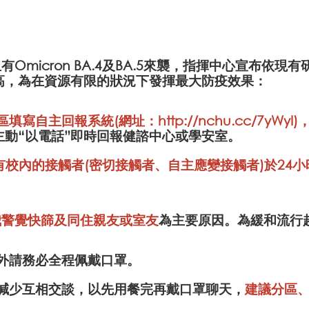
Omicron BA.4及BA.5來襲，指揮中心宣布依
提高，為在資源有限的狀況下發揮最大防疫效果：
區填寫自主回報系統(網址：
http://nchu.cc/7yWyI
)
毒株，請主動“以電話”即時回報健諮中心或學安室。
校內的接觸者(密切接觸者、自主應變接觸者)於24小
我警覺快篩及同住親友或室友
為主要原因。為緩和流行
餐外請務必全程佩戴口罩。
應減少互相交談，以先用餐完再戴口罩聊天，
建議分區