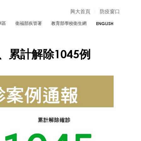
興大首頁
防疫窗口
專區
衛福部疾管署
教育部學校衛生網
ENGLISH
例、累計解除1045例