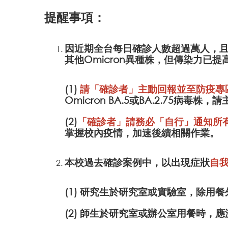
提醒事項：
因近期全台每日確診人數超過萬人，且有
其他Omicron異種株，但傳染力已
(1)
請「確診者」主動回報並至防疫專
Omicron BA.5或BA.2.75病
(2)
「確診者」請務必「自行」通知所有
掌握校內疫情，加速後續相關作業。
本校過去確診案例中，以出現症狀
自
(1) 研究生於研究室或實驗室，除用
(2) 師生於研究室或辦公室用餐時，