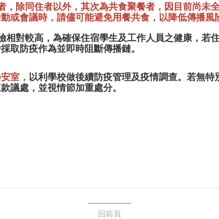
接觸者，除同住者以外，其次為共食聚餐者，因目前尚未
活動或會議時，請儘可能避免用餐共食
，以降低傳播風
染風險相對較高，為確保住宿學生及工作人員之健康，若
舍採取防疫作為並即時阻斷傳播鏈。
學安室，
以利學校做後續防疫管理及疫情調查。若無特
三款議處，並視情節加重處分。
回前頁