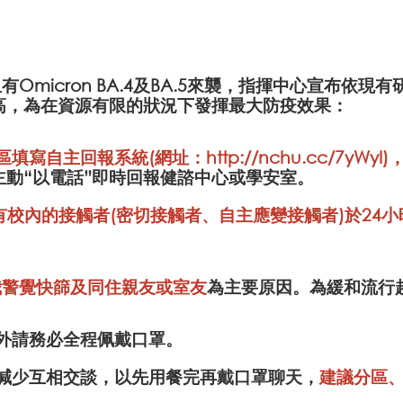
Omicron BA.4及BA.5來襲，指揮中心宣布依
提高，為在資源有限的狀況下發揮最大防疫效果：
區填寫自主回報系統(網址：
http://nchu.cc/7yWyI
)
毒株，請主動“以電話”即時回報健諮中心或學安室。
校內的接觸者(密切接觸者、自主應變接觸者)於24小
我警覺快篩及同住親友或室友
為主要原因。為緩和流行
餐外請務必全程佩戴口罩。
應減少互相交談，以先用餐完再戴口罩聊天，
建議分區