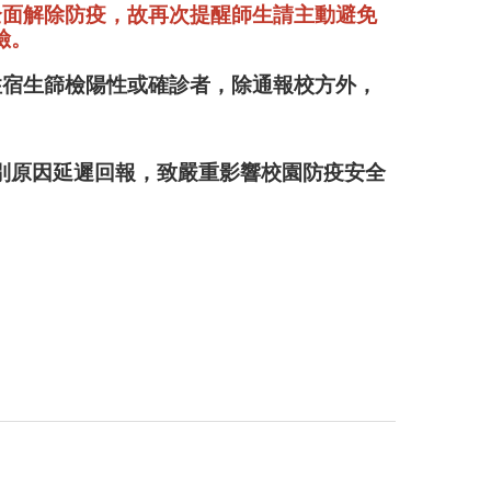
全面解除防疫，故再次提醒師生
請主動避免
險。
住宿生篩檢陽性或確診者，除通報校方外，
別原因延遲回報，致嚴重影響校園防疫安全