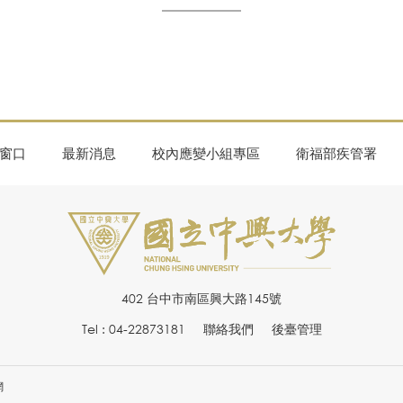
窗口
最新消息
校內應變小組專區
衛福部疾管署
402 台中市南區興大路145號
Tel : 04-22873181
聯絡我們
後臺管理
網