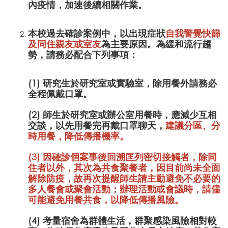
內疫情，加速後續相關作業。
本校過去確診案例中，以出現症狀
自我警覺快篩
及同住親友或室友
為主要原因。為緩和流行趨
勢，請務必配合下列事項：
(1) 研究生於研究室或實驗室，除用餐外請務必
全程佩戴口罩。
(2) 師生於研究室或辦公室用餐時，應減少互相
交談，以先用餐完再戴口罩聊天，
建議分區、分
時用餐，降低傳播機率。
(3) 因確診個案事後回溯匡列密切接觸者，除同
住者以外，其次為共食聚餐者，因目前尚未全面
解除防疫，故再次提醒師生
請主動避免不必要的
多人餐會或聚會活動；辦理活動或會議時，請儘
可能避免用餐共食
，以降低傳播風險。
(4) 考量宿舍為群體生活，群聚感染風險相對較