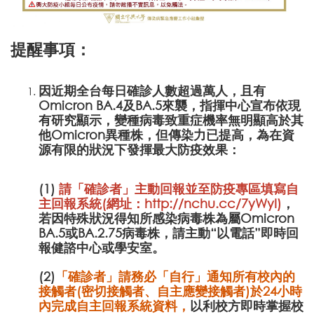
提醒事項：
因近期全台每日確診人數超過萬人，且有
Omicron BA.4及BA.5來襲，指揮中心宣布依現
有研究顯示，變種病毒致重症機率無明顯高於其
他Omicron異種株，但傳染力已提高，為在資
源有限的狀況下發揮最大防疫效果：
(1)
請「確診者」主動回報並至防疫專區填寫自
主回報系統(網址：
http://nchu.cc/7yWyI
)
，
若因特殊狀況得知所感染病毒株為屬Omicron
BA.5或BA.2.75病毒株，請主動“以電話”即時回
報健諮中心或學安室。
(2)
「確診者」請務必「自行」通知所有校內的
接觸者(密切接觸者、自主應變接觸者)於24小時
內完成
自主回報系統資料，
以利校方即時掌握校