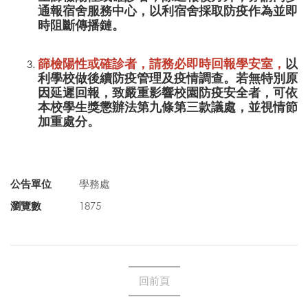
通報宿舍服務中心，以利宿舍採取防疫作為並即
時阻斷傳播鏈。
篩檢陽性或確診者，請務必即時回報學安室，
以
利學校做後續防疫管理及疫情調查。若無特別原
因延遲回報，致嚴重影響校園防疫安全者，可依
本校學生獎懲辦法第九條第三款議處，並視情節
加重處分。
公告單位
學務處
瀏覽數
1875
回前頁