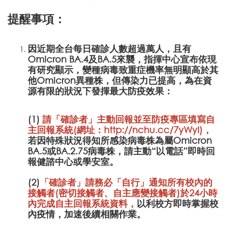
提醒事項：
因近期全台每日確診人數超過萬人，且有
Omicron BA.4及BA.5來襲，指揮中心宣布依現
有研究顯示，變種病毒致重症機率無明顯高於其
他Omicron異種株，但傳染力已提高，為在資
源有限的狀況下發揮最大防疫效果：
(1)
請「確診者」主動回報並至防疫專區填寫自
主回報系統(網址：
http://nchu.cc/7yWyI
)
，
若因特殊狀況得知所感染病毒株為屬Omicron
BA.5或BA.2.75病毒株，請主動“以電話”即時回
報健諮中心或學安室。
(2)
「確診者」請務必「自行」通知所有校內的
接觸者(密切接觸者、自主應變接觸者)於24小時
內完成
自主回報系統資料，
以利校方即時掌握校
內疫情，加速後續相關作業。