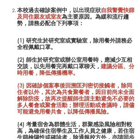
本校過去確診案例中，以出現症狀
自我警覺快篩
及同住親友或室友
為主要原因。為緩和流行趨
勢，請務必配合下列事項：
(1) 研究生於研究室或實驗室，除用餐外請務必
全程佩戴口罩。
(2) 師生於研究室或辦公室用餐時，應減少互相
交談，以先用餐完再戴口罩聊天，
建議分區、分
時用餐，降低傳播機率。
(3) 因確診個案事後回溯匡列密切接觸者，除同
住者以外，其次為共食聚餐者，因目前尚未全面
解除防疫，故再次提醒師生
請主動避免不必要的
多人餐會或聚會活動；辦理活動或會議時，請儘
可能避免用餐共食
，以降低傳播風險。
(4) 考量宿舍為群體生活，群聚感染風險相對較
高，為確保住宿學生及工作人員之健康，若住宿
生篩檢陽性或確診者，除通報校方外，亦請同步