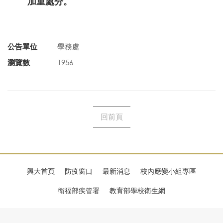
加重處分。
公告單位
學務處
瀏覽數
1956
回前頁
興大首頁
防疫窗口
最新消息
校內應變小組專區
衛福部疾管署
教育部學校衛生網