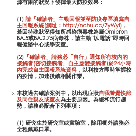
源有限的狀況下發揮最大防疫效果：
(1)
請「確診者」主動回報並至防疫專區填寫自
主回報系統(網址：
http://nchu.cc/7yWyI
)
，
若因特殊狀況得知所感染病毒株為屬Omicron
BA.5或BA.2.75病毒株，請主動“以電話”即時回
報健諮中心或學安室。
(2)
「確診者」請務必「自行」通知所有校內的
接觸者(密切接觸者、自主應變接觸者)於24小時
內完成
自主回報系統資料，
以利校方即時掌握校
內疫情，加速後續相關作業。
本校過去確診案例中，以出現症狀
自我警覺快篩
及同住親友或室友
為主要原因。為緩和流行趨
勢，請務必配合下列事項：
(1) 研究生於研究室或實驗室，除用餐外請務必
全程佩戴口罩。