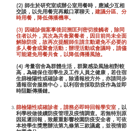
(2) 師生於研究室或辦公室用餐時，應減少互相
交談，以先用餐完再戴口罩聊天，
建議分區、分
時用餐，降低傳播機率。
(3) 因確診個案事後回溯匡列密切接觸者，除同
住者以外，其次為共食聚餐者，因目前尚未全面
解除防疫，故再次提醒師生
請主動避免不必要的
多人餐會或聚會活動；辦理活動或會議時，請儘
可能避免用餐共食
，以降低傳播風險。
(4) 考量宿舍為群體生活，群聚感染風險相對較
高，為確保住宿學生及工作人員之健康，若住宿
生篩檢陽性或確診者，除通報校方外，亦請同步
通報宿舍服務中心，以利宿舍採取防疫作為並即
時阻斷傳播鏈。
篩檢陽性或確診者，請務必即時回報學安室
，以
利學校做後續防疫管理及疫情調查。若無特別原
因延遲回報，致嚴重影響校園防疫安全者，可依
本校學生獎懲辦法第九條第三款議處，並視情節