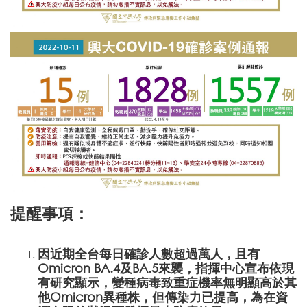
提醒事項：
因近期全台每日確診人數超過萬人，且有
Omicron BA.4及BA.5來襲，指揮中心宣布依現
有研究顯示，變種病毒致重症機率無明顯高於其
他Omicron異種株，但傳染力已提高，為在資