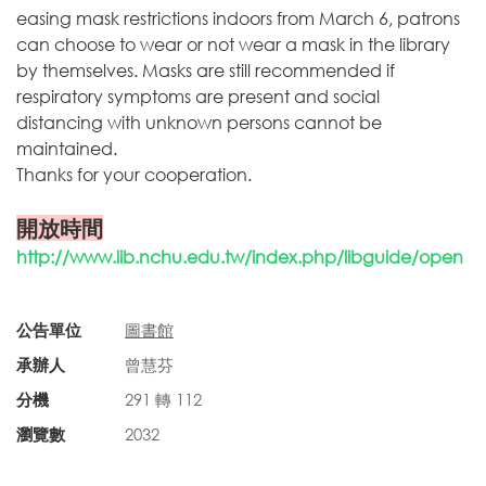
easing mask restrictions indoors from March 6, patrons
can choose to wear or not wear a mask in the library
by themselves. Masks are still recommended if
respiratory symptoms are present and social
distancing with unknown persons cannot be
maintained.
Thanks for your cooperation.
開放時間
http://www.lib.nchu.edu.tw/index.php/libguide/open
公告單位
圖書館
承辦人
曾慧芬
分機
291 轉 112
瀏覽數
2032