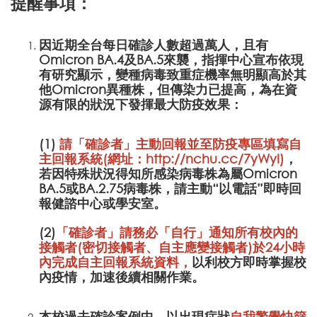
提醒事項：
因近期全台每日確診人數超過萬人，且有
Omicron BA.4及BA.5來襲，指揮中心宣布依現
有研究顯示，變種病毒致重症機率無明顯高於其
他Omicron異種株，但傳染力已提高，為在資
源有限的狀況下發揮最大防疫效果：
(1)
請「確診者」主動回報並至防疫專區填寫自
主回報系統(網址：
http://nchu.cc/7yWyI
)
，
若因特殊狀況得知所感染病毒株為屬Omicron
BA.5或BA.2.75病毒株，請主動“以電話”即時回
報健諮中心或學安室。
(2)
「確診者」請務必「自行」通知所有校內的
接觸者(密切接觸者、自主應變接觸者)於24小時
內完成
自主回報系統資料，
以利校方即時掌握校
內疫情，加速後續相關作業。
本校過去確診案例中，以出現症狀
自我警覺快篩