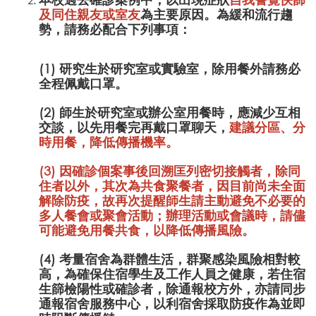
及同住親友或室友
為主要原因。為緩和流行趨
勢，請務必配合下列事項：
(1) 研究生於研究室或實驗室，除用餐外請務必
全程佩戴口罩。
(2) 師生於研究室或辦公室用餐時，應減少互相
交談，以先用餐完再戴口罩聊天，
建議分區、分
時用餐，降低傳播機率。
(3) 因確診個案事後回溯匡列密切接觸者，除同
住者以外，其次為共食聚餐者，因目前尚未全面
解除防疫，故再次提醒師生
請主動避免不必要的
多人餐會或聚會活動；辦理活動或會議時，請儘
可能避免用餐共食
，以降低傳播風險。
(4) 考量宿舍為群體生活，群聚感染風險相對較
高，為確保住宿學生及工作人員之健康，若住宿
生篩檢陽性或確診者，除通報校方外，亦請同步
通報宿舍服務中心，以利宿舍採取防疫作為並即