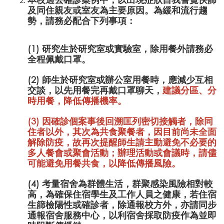
及同住親友或室友為主要原因。為緩和流行趨
勢，請務必配合下列事項：
(1) 研究生於研究室或實驗室，除用餐外請務必
全程佩戴口罩。
(2) 師生於研究室或辦公室用餐時，應減少互相
交談，以先用餐完再戴口罩聊天，
建議分區、分
時用餐，降低傳播機率。
(3) 因確診個案事後回溯匡列密切接觸者，除同
住者以外，其次為共食聚餐者，因目前尚未全面
解除防疫，故再次提醒師生
請主動避免不必要的
多人餐會或聚會活動；辦理活動或會議時，請儘
可能避免用餐共食
，以降低傳播風險。
(4) 考量宿舍為群體生活，群聚感染風險相對較
高，為確保住宿學生及工作人員之健康，若住宿
生篩檢陽性或確診者，除通報校方外，亦請同步
通報宿舍服務中心，以利宿舍採取防疫作為並即