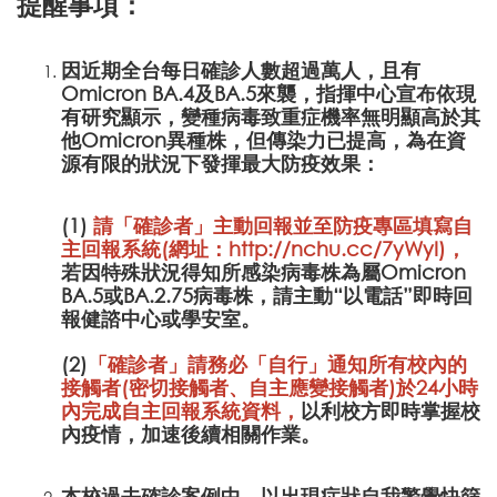
提醒事項：
因近期全台每日確診人數超過萬人，且有
Omicron BA.4及BA.5來襲，指揮中心宣布依現
有研究顯示，變種病毒致重症機率無明顯高於其
他Omicron異種株，但傳染力已提高，為在資
源有限的狀況下發揮最大防疫效果：
(1)
請「確診者」主動回報並至防疫專區填寫自
主回報系統(網址：
http://nchu.cc/7yWyI
)
，
若因特殊狀況得知所感染病毒株為屬Omicron
BA.5或BA.2.75病毒株，請主動“以電話”即時回
報健諮中心或學安室。
(2)
「確診者」請務必「自行」通知所有校內的
接觸者(密切接觸者、自主應變接觸者)於24小時
內完成
自主回報系統資料，
以利校方即時掌握校
內疫情，加速後續相關作業。
本校過去確診案例中，以出現症狀自我警覺快篩