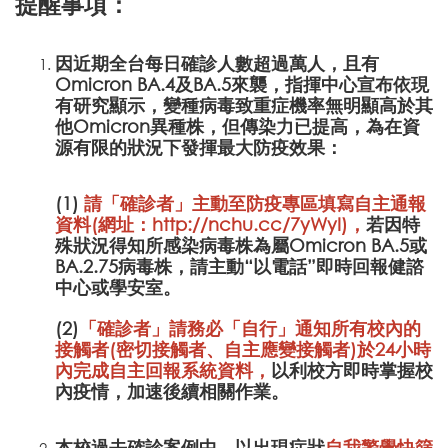
提醒事項：
因近期全台每日確診人數超過萬人，且有
Omicron BA.4及BA.5來襲，指揮中心宣布依現
有研究顯示，變種病毒致重症機率無明顯高於其
他Omicron異種株，但傳染力已提高，為在資
源有限的狀況下發揮最大防疫效果：
(1)
請「確診者」主動至防疫專區填寫自主通報
資料(網址：
http://nchu.cc/7yWyI
)
，
若因特
殊狀況得知所感染病毒株為屬Omicron BA.5或
BA.2.75病毒株，請主動“以電話”即時回報健諮
中心或學安室。
(2)
「確診者」請務必「自行」通知所有校內的
接觸者(密切接觸者、自主應變接觸者)於24小時
內完成
自主回報系統資料，
以利校方即時掌握校
內疫情，加速後續相關作業。
本校過去確診案例中，以出現症狀
自我警覺快篩