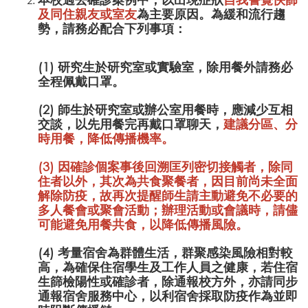
及同住親友或室友
為主要原因。為緩和流行趨
勢，請務必配合下列事項：
(1) 研究生於研究室或實驗室，除用餐外請務必
全程佩戴口罩。
(2) 師生於研究室或辦公室用餐時，應減少互相
交談，以先用餐完再戴口罩聊天，
建議分區、分
時用餐，降低傳播機率。
(3) 因確診個案事後回溯匡列密切接觸者，除同
住者以外，其次為共食聚餐者，因目前尚未全面
解除防疫，故再次提醒師生
請主動避免不必要的
多人餐會或聚會活動；辦理活動或會議時，請儘
可能避免用餐共食
，以降低傳播風險。
(4) 考量宿舍為群體生活，群聚感染風險相對較
高，為確保住宿學生及工作人員之健康，若住宿
生篩檢陽性或確診者，除通報校方外，亦請同步
通報宿舍服務中心，以利宿舍採取防疫作為並即