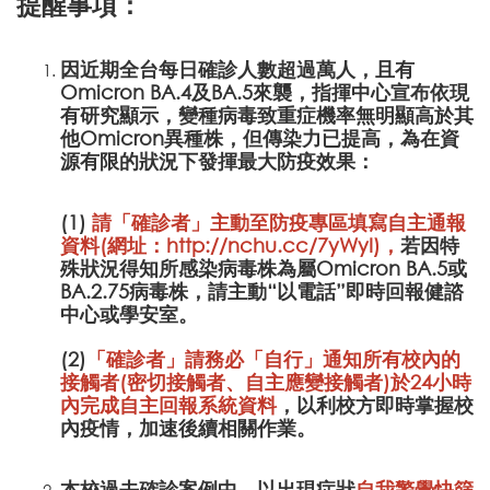
提醒事項：
因近期全台每日確診人數超過萬人，且有
Omicron BA.4及BA.5來襲，指揮中心宣布依現
有研究顯示，變種病毒致重症機率無明顯高於其
他Omicron異種株，但傳染力已提高，為在資
源有限的狀況下發揮最大防疫效果：
(1)
請「確診者」主動至防疫專區填寫自主通報
資料(網址：
http://nchu.cc/7yWyI
)
，
若因特
殊狀況得知所感染病毒株為屬Omicron BA.5或
BA.2.75病毒株，請主動“以電話”即時回報健諮
中心或學安室。
(2)
「確診者」請務必「自行」通知所有校內的
接觸者(密切接觸者、自主應變接觸者)於24小時
內完成
自主回報系統資料
，以利校方即時掌握校
內疫情，加速後續相關作業。
本校過去確診案例中，以出現症狀
自我警覺快篩