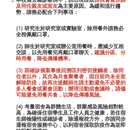
及同住親友或室友
為主要原因。為緩和流行趨
勢，請務必配合下列事項：
(1) 研究生於研究室或實驗室，除用餐外請務必
全程佩戴口罩。
(2) 師生於研究室或辦公室用餐時，應減少互相
交談，以先用餐完再戴口罩聊天，
建議分區、分
時用餐，降低傳播機率。
(3) 因確診個案事後回溯匡列密切接觸者，除同
住者以外，其次為共食聚餐者，因目前尚未全面
解除防疫，故再次提醒師生
請主動避免不必要的
多人餐會或聚會活動；辦理活動或會議時，請儘
可能避免用餐共食
，以降低傳播風險。
(4) 考量宿舍為群體生活，群聚感染風險相對較
高，為確保住宿學生及工作人員之健康，若住宿
生篩檢陽性或確診者，除通報校方外，亦請同步
通報宿舍服務中心，以利宿舍採取防疫作為並即