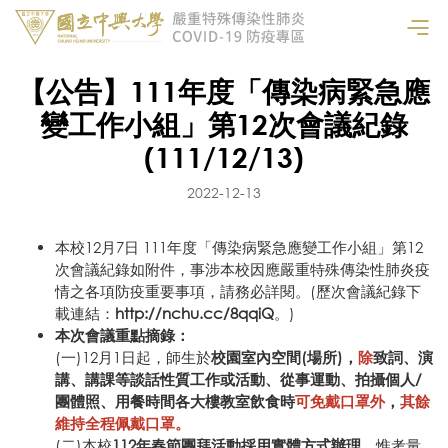
【公告】111年度「傳染病緊急應
變工作小組」第12次會議紀錄
(111/12/13)
2022-12-13
本校12月7日 111年度「傳染病緊急應變工作小組」第12
次會議紀錄如附件，事涉本校因應嚴重特殊傳染性肺炎疫
情之各項防疫重要事項，請務必詳閱。(歷次會議紀錄下
載連結：
http://nchu.cc/8qqiQ
。)
本次會議重點摘錄：
(一)12月1日起，師生於
校園室內空間(場所)，
除
致詞、演
講、講課等談話性質工作或活動、從事運動、拍攝個人/
團體照、用餐時間各大樓教室飲食時
可免戴口罩外
，
其餘
維持全程佩戴口罩。
(二)本校
112年春節團拜活動採用實體方式辦理
，惟考量