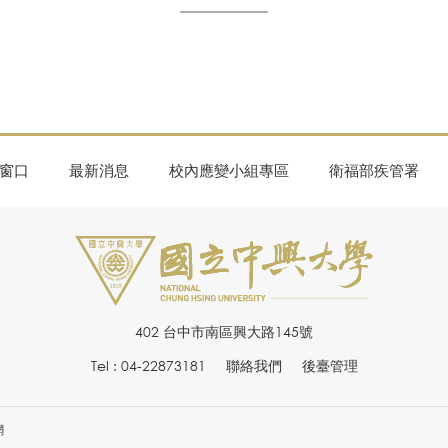
窗口
最新消息
校內應變小組專區
衛福部疾管署
402 台中市南區興大路145號
Tel : 04-22873181
聯絡我們
後臺管理
網