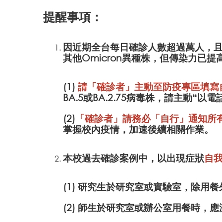
提醒事項：
因近期全台每日確診人數超過萬人，且有
其他Omicron異種株，但傳染力已
(1)
請「確診者」主動至防疫專區填寫
BA.5或BA.2.75病毒株，請主動“
(2)
「確診者」請務必「自行」通知所有
掌握校內疫情，加速後續相關作業。
本校過去確診案例中，以出現症狀
自
(1) 研究生於研究室或實驗室，除用
(2) 師生於研究室或辦公室用餐時，