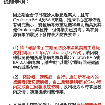
提醒事項：
因近期全台每日確診人數超過萬人，且有
Omicron BA.4及BA.5來襲，指揮中心宣布依現
有研究顯示，變種病毒致重症機率無明顯高於其
他Omicron異種株，但傳染力已提高，為在資
源有限的狀況下發揮最大防疫效果：
(1)
請「確診者」主動至防疫專區填寫自主通報
資料(網址：
http://nchu.cc/7yWyI
)
，若因特
殊狀況得知所感染病毒株為屬Omicron BA.5或
BA.2.75病毒株，請主動“以電話”即時回報健諮
中心或學安室。
(2)
「確診者」請務必「自行」通知所有校內的
接觸者(密切接觸者、自主應變接觸者)於24小時
內完成
自主回報系統資料，
以利校方即時掌握校
內疫情，加速後續相關作業。
本校過去確診案例中，以出現症狀
自我警覺快篩