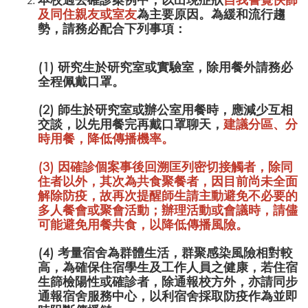
及同住親友或室友
為主要原因。為緩和流行趨
勢，請務必配合下列事項：
(1) 研究生於研究室或實驗室，除用餐外請務必
全程佩戴口罩。
(2) 師生於研究室或辦公室用餐時，應減少互相
交談，以先用餐完再戴口罩聊天，
建議分區、分
時用餐，降低傳播機率。
(3) 因確診個案事後回溯匡列密切接觸者，除同
住者以外，其次為共食聚餐者，因目前尚未全面
解除防疫，故再次提醒師生
請主動避免不必要的
多人餐會或聚會活動；辦理活動或會議時，請儘
可能避免用餐共食
，以降低傳播風險。
(4) 考量宿舍為群體生活，群聚感染風險相對較
高，為確保住宿學生及工作人員之健康，若住宿
生篩檢陽性或確診者，除通報校方外，亦請同步
通報宿舍服務中心，以利宿舍採取防疫作為並即