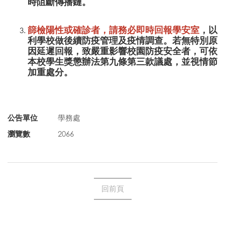
時阻斷傳播鏈。
篩檢陽性或確診者，請務必即時回報學安室
，以
利學校做後續防疫管理及疫情調查。若無特別原
因延遲回報，致嚴重影響校園防疫安全者，可依
本校學生獎懲辦法第九條第三款議處，並視情節
加重處分。
公告單位
學務處
瀏覽數
2066
回前頁