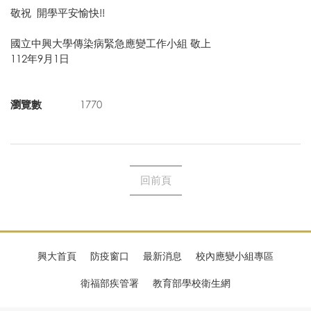
敬祝 開學平安愉快!!
國立中興大學傳染病緊急應變工作小組 敬上
112年9月1日
瀏覽數
1770
回前頁
興大首頁
防疫窗口
最新消息
校內應變小組專區
衛福部疾管署
教育部學校衛生網