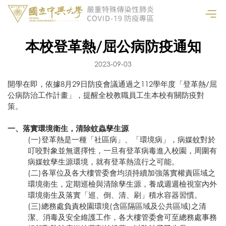
本校登革熱/屈公病防疫通知
2023-09-03
開學在即，依據8月29日防疫會議通過之112學年度「登革熱/屈
公病防治工作計畫」，提醒全校教職員工生本校有關防疫對
策。
一、落實環境衛生，清除蚊蟲孳生源
(一)登革熱是一種「社區病」、「環境病」，病媒蚊對於
叮咬對象並無選擇性，一旦有登革病毒進入校園，周圍有
病媒蚊孳生源環境，就有登革熱流行之可能。
(二)各單位及各大樓管委會均須持續加強落實權責區域之
環境衛生，定期巡檢與清除孳生源，養成週週檢視室內外
環境衛生及落實「巡、倒、清、刷」積水容器習慣。
(三)總務處負責校園環境(含區隔區域及公共區域)之清
潔、消毒及安全維護工作，各大樓管委會可至總務處事務