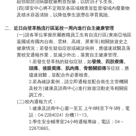
組領取防治病媒蚊藥劑並投藥，以防治孑孓生長。
(四)環安中心將不定期至各區域稽查並監督場域內廢棄物
及積水容器清除，以降低孳生源潛在孕育風險。
二、
近日由登革熱流行區返校一周內進行自主健康管理
(一)請各單位掌握所屬教職員工生有自流行區(東南亞地區
返國或有國內台南、雲林、高雄、屏東等)相關旅遊史之
健康情況；若發生疑似症狀或確診病例，應儘速就醫及落
實校安通報作業，並減少外出，落實自主健康管理。
1.若發生登革熱的疑似症狀，如
發燒、四肢痠痛、
頭痛、後眼窩痛、肌肉痛、骨骼關節痛
等症狀，應
儘速就醫，並配合作必要檢查。
2.若為確診案例，請立即通報並配合衛生主管機關
及校方(健康及諮商中心)進行旅遊活動史等相關疫
調工作。
(二)校內通報方式：
1.健康及諮商中心週一至五 上午8時至下午5時，電
話：04-22840241 分機11~13。
2.學生安全輔導室24小時通報專線，電話：04 –
22870885。