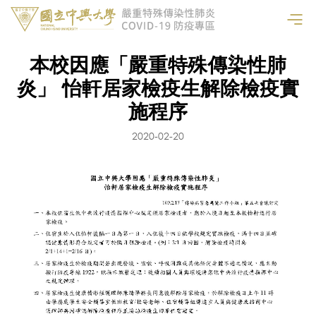
本校因應「嚴重特殊傳染性肺
炎」 怡軒居家檢疫生解除檢疫實
施程序
2020-02-20