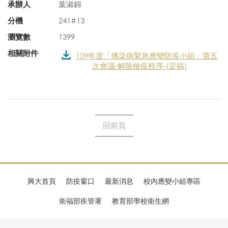
承辦人
葉淑錦
分機
241#13
瀏覽數
1399
相關附件
109年度「傳染病緊急應變防疫小組」第五
次會議-解除檢疫程序-(定稿)
回前頁
興大首頁
防疫窗口
最新消息
校內應變小組專區
衛福部疾管署
教育部學校衛生網