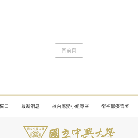
回前頁
窗口
最新消息
校內應變小組專區
衛福部疾管署