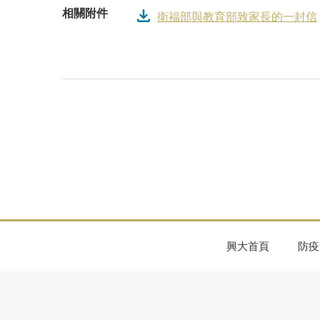
相關附件
衛福部與教育部致家長的一封信
興大首頁
防疫