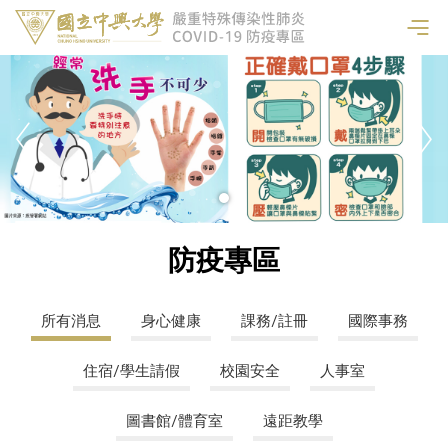
防疫專區
所有消息
身心健康
課務/註冊
國際事務
住宿/學生請假
校園安全
人事室
圖書館/體育室
遠距教學