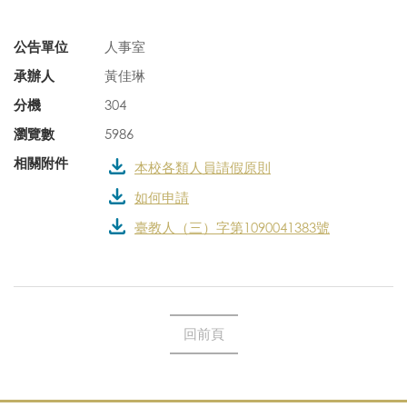
公告單位
人事室
承辦人
黃佳琳
分機
304
瀏覽數
5986
相關附件
本校各類人員請假原則
如何申請
臺教人（三）字第1090041383號
回前頁