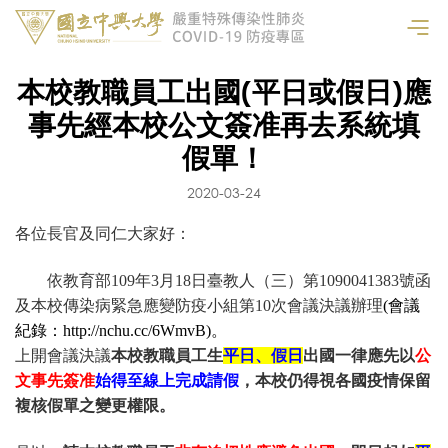
本校教職員工出國(平日或假日)應
事先經本校公文簽准再去系統填
假單！
2020-03-24
各位
長官及同仁大家
好：
依教育部109年3月18日臺教人（三）第1090041383號函
及本校傳染病緊急應變防疫小組第10次會議決議辦理
(會議
紀錄：
http://nchu.cc/6WmvB
)
。
上開會議決議
本校教職員工生
平日、假日
出國一律應先以
公
文事先簽
准
始得至線上完成請假
，
本校仍得視各國疫情保留
複核假單之變更權限
。