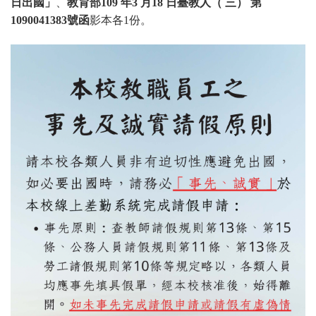
日出國」
、
教育部109 年3 月18 日臺教人（ 三） 第
1090041383號函
影本各1份。