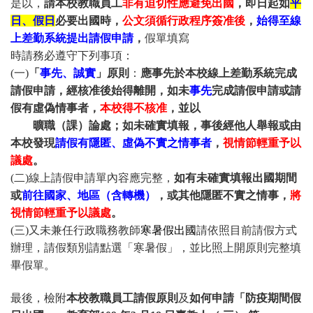
是以，
請本校教職員工
非有迫切性應避免出國
，即日
起如
平
日、假日
必要出國時，
公文須循行政程序簽准後
，
始得至線
上差勤系統提出請假申請
，
假單填寫
時請務必遵守下列事項：
(一)
「
事先、誠實
」原則
：
應事先於本校線上差勤系統完成
請假申請，經核准後始得離開，
如未
事先
完成請假申請或請
假有虛偽情事者，
本校得不核准
，
並以
曠職
（課）論處；如未確實填報，事後經他人舉報或由
本校發現
請假有隱匿、虛偽不實之情事者
，
視情節輕重予以
議處
。
(二)線上請假申請單內容應完整，
如有未確實填報出國期間
或
前往國家、地區（含轉機）
，或其他隱匿不實之情事，
將
視情節輕重予以議處
。
(三)又未兼任行政職務教師
寒暑假出國
請依照目前請假方式
辦理，請假類別請點選「寒暑假」，並比照上開原則完整填
畢假單。
最後，檢附
本校教職員工請假原則
及
如何申請「防疫期間假