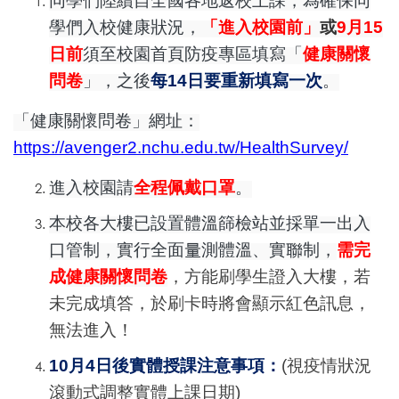
同學們陸續自全國各地返校上課，為確保同
學們入校健康狀況，
「進入校園前」
或
9
月15
日前
須至校園首頁防疫專區填寫「
健康關懷
問卷
」，之後
每14日要重新填寫一次
。
「健康關懷問卷」網址：
https://avenger2.nchu.edu.tw/HealthSurvey/
進入校園請
全程佩戴口罩
。
本校各大樓已設置體溫篩檢站並採單一出入
口管制，實行全面量測體溫、實聯制，
需完
成
健康關懷問卷
，方能刷學生證入大樓，若
未完成填答，於刷卡時將會顯示紅色訊息，
無法進入！
10
月4日後實體授課注意事項：
(
視疫情狀況
滾動式調整實體上課日期)