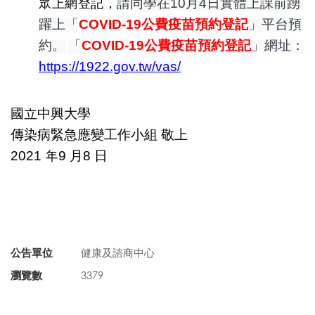
請同學在10月4日實體上課前踴
眾上網登記，
躍上「
COVID-19
公費疫苗預約登記
」平台預
約。
「
COVID-19
公費疫苗預約登記
」網址：
https://1922.gov.tw/vas/
國立中興大學
傳染病緊急應變工作小組 敬上
2021
年9 月8 日
公告單位
健康及諮商中心
瀏覽數
3379