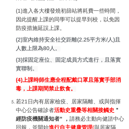
(1)進入各大樓發燒初篩站將耗費一些時間，
因此提醒上課的同學可以提早到校，以免因
防疫措施延誤上課。
(2)室內維持安全社交距離(2.25平方米/人)且
人數上限為80人。
(3)採固定座位、固定成員方式進行，且落實
實聯制。
(4)上課時師生應全程配戴口罩且落實手部消
毒，上課期間禁止飲食。
若21日內有居家檢疫、居家隔離、或與指揮
中心公告確診者
活動史重疊等相關接觸史
＂
經防疫機關通知者” ，
請務必主動向健諮中心
回報，並開始
進行自主健康管理
(
與居家隔