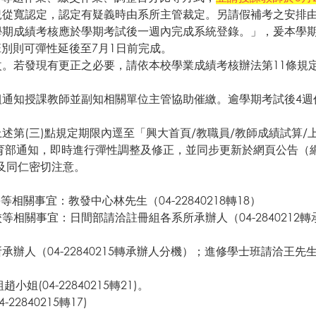
狀況從寬認定，認定有疑義時由系所主管裁定。另請假補考之安排
學期成績考核應於學期考試後一週內完成系統登錄。」，爰本學期
班別則可彈性延後至7月1日前完成。
改。若發現有更正之必要，請依本校學業成績考核辦法第11條規
組通知授課教師並副知相關單位主管協助催繳。逾學期考試後4週仍
上述第(三)點規定期限內逕至「興大首頁/教職員/教師成績試算
育部通知，即時進行彈性調整及修正，並同步更新於網頁公告（
及同仁密切注意。
教學等相關事宜：教發中心林先生（04-22840218轉18）
等相關事宜：日間部請洽註冊組各系所承辦人（04-2840212
人（04-22840215轉承辦人分機）；進修學士班請洽王先生（0
(04-22840215轉21)。
2840215轉17)