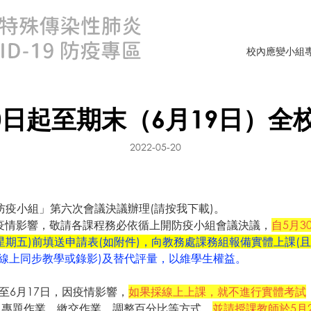
校內應變小組
30日起至期末（6月19日）
2022-05-20
變防疫小組」第六次會議決議辦理(
請按我下載
)。
疫情影響，敬請各課程務必依循上開防疫小組會議決議，
自5月
星期五)前填送申請表(
如附件
)，向教務處課務組報備實體上課(
線上同步教學或錄影)及替代評量，以維學生權益。
至6月17日，因疫情影響，
如果採線上上課，就不進行實體考試
進行)、專題作業、繳交作業、調整百分比等方式，
並請授課教師於5月