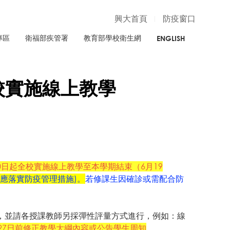
興大首頁
防疫窗口
專區
衛福部疾管署
教育部學校衛生網
ENGLISH
全校實施線上教學
30日起全校實施線上教學至本學期結束（6月19
且應落實防疫管理措施)。
若修課生因確診或需配合防
，並請各授課教師另採彈性評量方式進行，例如：線
27日前修正教學大綱內容或公告學生周知
。