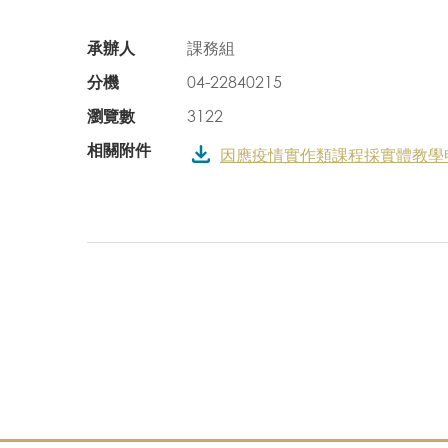
承辦人
課務組
分機
04-22840215
瀏覽數
3122
相關附件
因應疫情實作類課程採實體教學