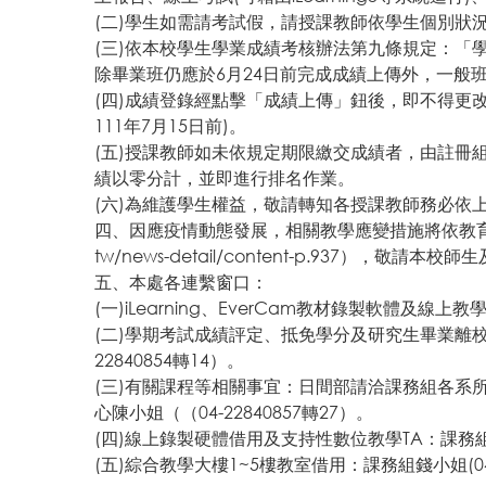
(二)學生如需請考試假，請授課教師依學生個別
(三)依本校學生學業成績考核辦法第九條規定：「
除畢業班仍應於6月24日前完成成績上傳外，一般
(四)成績登錄經點擊「成績上傳」鈕後，即不得更
111年7月15日前)。
(五)授課教師如未依規定期限繳交成績者，由註冊
績以零分計，並即進行排名作業。
(六)為維護學生權益，敬請轉知各授課教師務必依
四、因應疫情動態發展，相關教學應變措施將依教
tw/news-detail/content-p.937
），敬請本校師生
五、本處各連繫窗口：
(一)iLearning、EverCam教材錄製軟體及線上
(二)學期考試成績評定、抵免學分及研究生畢業離校
22840854轉14）。
(三)有關課程等相關事宜：日間部請洽課務組各系所承辦
心陳小姐（（04-22840857轉27）。
(四)線上錄製硬體借用及支持性數位教學TA：課務組趙小姐
(五)綜合教學大樓1~5樓教室借用：課務組錢小姐(04-2