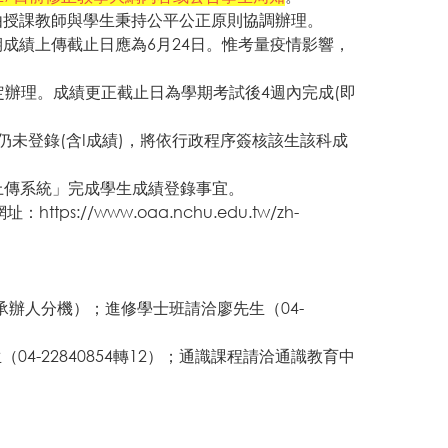
由授課教師與學生秉持公平公正原則協調辦理。
成績上傳截止日應為6月24日。惟考量疫情影響，
定辦理。成績更正截止日為學期考試後4週內完成(即
未登錄(含I成績)，將依行政程序簽核該生該科成
/上傳系統」完成學生成績登錄事宜。
網址：
https://www.oaa.nchu.edu.tw/zh-
轉承辦人分機）；進修學士班請洽廖先生（04-
4-22840854轉12）；通識課程請洽通識教育中