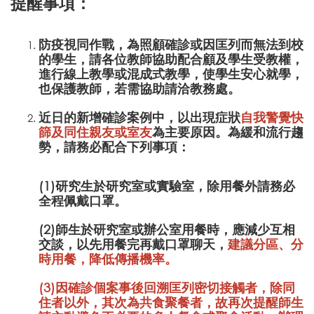
提醒事項：
防疫視同作戰，為照顧確診或因匡列而無法到校
的學生，請各位教師協助配合顧及學生受教權，
進行線上教學或混成式教學，使學生安心就學，
也保護教師，若需協助請洽教務處。
近日的新增確診案例中，以出現症狀
自我警覺快
篩及同住親友或室友
為主要原因。為緩和流行趨
勢，請務必配合下列事項：
(1)研究生於研究室或實驗室，除用餐外請務必
全程佩戴口罩。
(2)師生於研究室或辦公室用餐時，應減少互相
交談，以先用餐完再戴口罩聊天，
建議分區、分
時用餐，降低傳播機率。
(3)因確診個案事後回溯匡列密切接觸者，除同
住者以外，其次為共食聚餐者，故再次提醒師生