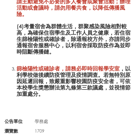
請主動避免不必要的多人餐會或聚會活動；辦理
活動或會議時，請勿用餐共食，以降低傳播風
險。
(4)考量宿舍為群體生活，群聚感染風險相對較
高，為確保住宿學生及工作人員之健康，若住宿
生篩檢陽性或確診者，除通報校方外，亦請同步
通報宿舍服務中心，以利宿舍採取防疫作為並即
時阻斷傳播鏈。
篩檢陽性或確診者，請務必即時回報學安室
，以
利學校做後續防疫管理及疫情調查。若無特別原
因延遲回報，致嚴重影響校園防疫安全者，可依
本校學生獎懲辦法第九條第三款議處，並視情節
加重處分。
公告單位
學務處
瀏覽數
1709