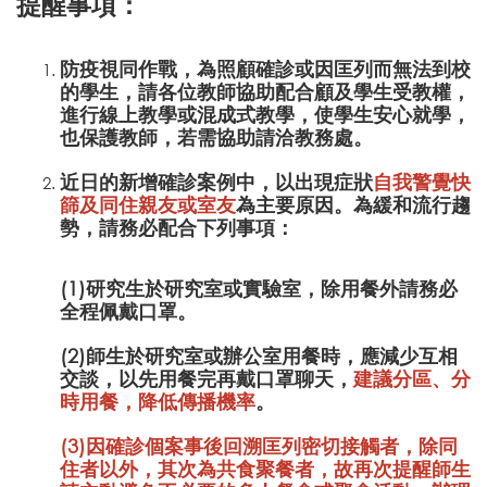
提醒事項：
防疫視同作戰，為照顧確診或因匡列而無法到校
的學生，請各位教師協助配合顧及學生受教權，
進行線上教學或混成式教學，使學生安心就學，
也保護教師，若需協助請洽教務處。
近日的新增確診案例中，以出現症狀
自我警覺快
篩及同住親友或室友
為主要原因。為緩和流行趨
勢，請務必配合下列事項：
(1)研究生於研究室或實驗室，除用餐外請務必
全程佩戴口罩。
(2)師生於研究室或辦公室用餐時，應減少互相
交談，以先用餐完再戴口罩聊天，
建議分區、分
時用餐，降低傳播機率
。
(3)因確診個案事後回溯匡列密切接觸者，除同
住者以外，其次為共食聚餐者，故再次提醒師生