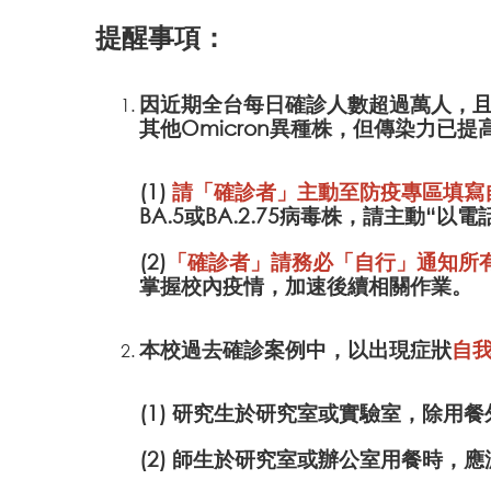
提醒事項：
因近期全台每日確診人數超過萬人，且有
其他Omicron異種株，但傳染力已
(1)
請「確診者」主動至防疫專區填寫
BA.5或BA.2.75病毒株，請主動“
(2)
「確診者」請務必「自行」通知所有
掌握校內疫情，加速後續相關作業。
本校過去確診案例中，以出現症狀
自
(1) 研究生於研究室或實驗室，除用
(2) 師生於研究室或辦公室用餐時，