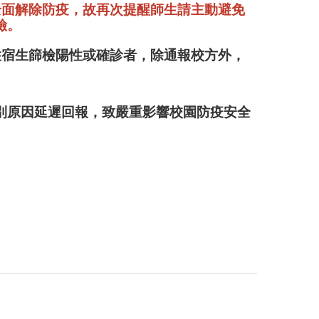
全面解除防疫，故再次提醒師生
請主動避免
險。
住宿生篩檢陽性或確診者，除通報校方外，
別原因延遲回報，致嚴重影響校園防疫安全