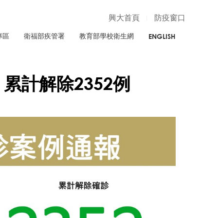
興大首頁
防疫窗口
專區
衛福部疾管署
教育部學校衛生網
ENGLISH
、累計解除2352例