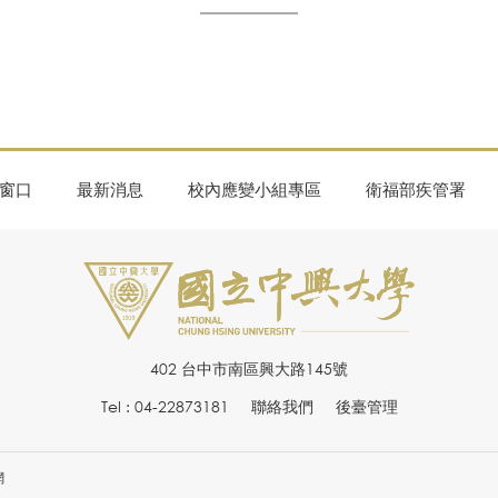
窗口
最新消息
校內應變小組專區
衛福部疾管署
402 台中市南區興大路145號
Tel : 04-22873181
聯絡我們
後臺管理
網