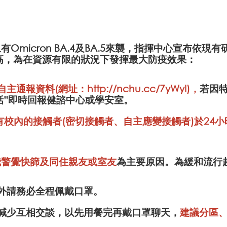
Omicron BA.4及BA.5來襲，指揮中心宣布依
提高，為在資源有限的狀況下發揮最大防疫效果：
自主通報資料(網址：
http://nchu.cc/7yWyI
)
，
若因特
以電話”即時回報健諮中心或學安室。
校內的接觸者(密切接觸者、自主應變接觸者)於24小
我警覺快篩及同住親友或室友
為主要原因。為緩和流行
餐外請務必全程佩戴口罩。
應減少互相交談，以先用餐完再戴口罩聊天，
建議分區