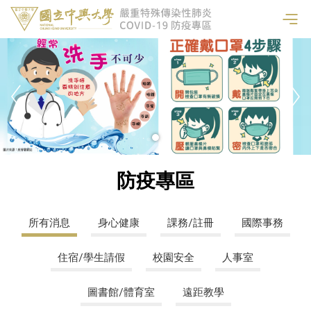
防疫專區
所有消息
身心健康
課務/註冊
國際事務
住宿/學生請假
校園安全
人事室
圖書館/體育室
遠距教學