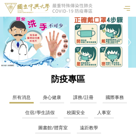
防疫專區
所有消息
身心健康
課務/註冊
國際事務
住宿/學生請假
校園安全
人事室
圖書館/體育室
遠距教學