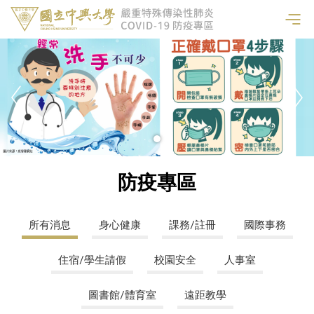
防疫專區
所有消息
身心健康
課務/註冊
國際事務
住宿/學生請假
校園安全
人事室
圖書館/體育室
遠距教學