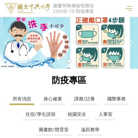
防疫專區
所有消息
身心健康
課務/註冊
國際事務
住宿/學生請假
校園安全
人事室
圖書館/體育室
遠距教學